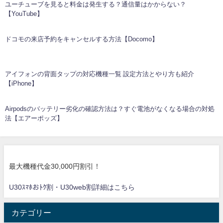
ユーチューブを見ると料金は発生する？通信量はかからない？
【YouTube】
ドコモの来店予約をキャンセルする方法【Docomo】
アイフォンの背面タップの対応機種一覧 設定方法とやり方も紹介
【iPhone】
Airpodsのバッテリー劣化の確認方法は？すぐ電池がなくなる場合の対処
法【エアーポッズ】
最大機種代金30,000円割引！
U30ｽﾏﾎおﾄｸ割・U30web割詳細はこちら
カテゴリー