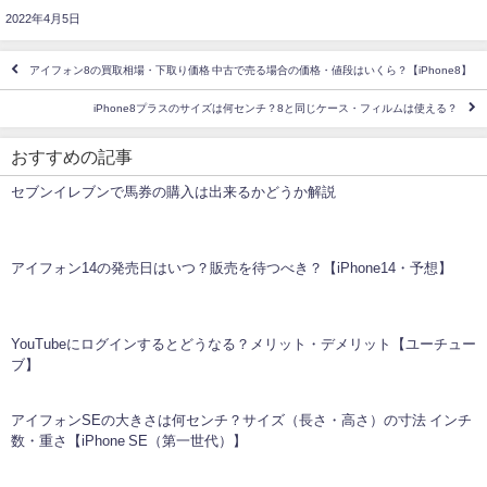
2022年4月5日
アイフォン8の買取相場・下取り価格 中古で売る場合の価格・値段はいくら？【iPhone8】
iPhone8プラスのサイズは何センチ？8と同じケース・フィルムは使える？
おすすめの記事
セブンイレブンで馬券の購入は出来るかどうか解説
アイフォン14の発売日はいつ？販売を待つべき？【iPhone14・予想】
YouTubeにログインするとどうなる？メリット・デメリット【ユーチュー
ブ】
アイフォンSEの大きさは何センチ？サイズ（長さ・高さ）の寸法 インチ
数・重さ【iPhone SE（第一世代）】