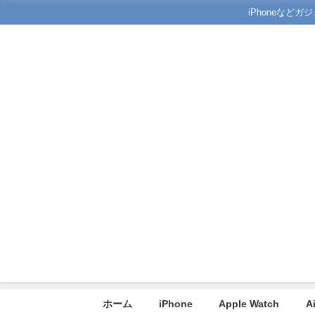
iPhoneな
ホーム
iPhone
Apple Watch
A