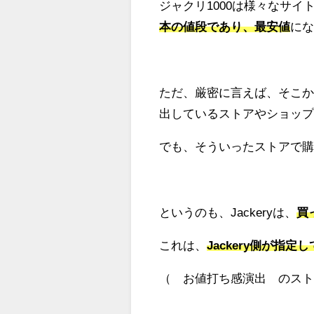
ジャクリ1000は様々なサイ
本の値段であり、最安値
に
ただ、厳密に言えば、そこか
出しているストアやショッ
でも、そういったストアで
というのも、Jackeryは、
買
これは、
Jackery側が指
（¨お値打ち感演出¨のスト