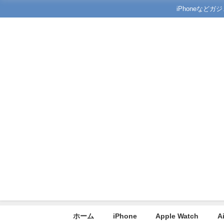
iPhoneな
ホーム
iPhone
Apple Watch
A