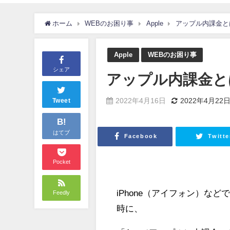
ホーム
WEBのお困り事
Apple
アップル内課金とは
Apple
WEBのお困り事
シェア
アップル内課金と
2022年4月16日
2022年4月22
Tweet
B!
はてブ
Facebook
Twitte
Pocket
iPhone（アイフォン）な
Feedly
時に、