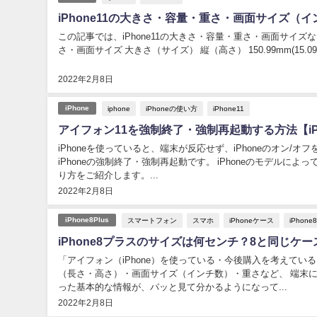
iPhone11の大きさ・容量・重さ・画面サイズ（
この記事では、iPhone11の大きさ・容量・重さ・画面サイズなど、 スペックに
2022年2月8日
iphone
iPhoneの使い方
iPhone11
iPhone
アイフォン11を強制終了・強制再起動する方法【iPh
iPhoneを使っていると、端末が反応せず、iPhoneのオン
iPhoneの強制終了・強制再起動です。 iPhoneのモデルによって、やり方が違うのですが、この記事では、iPhone11（アイフォン11）の場合のや
り方をご紹介します。...
2022年2月8日
スマートフォン
スマホ
iPhoneケース
iPhone
iPhone8Plus
iPhone8プラスのサイズは何センチ？8と同じケ
「アイフォン（iPhone）を使っている・今後購入を考えてい
（長さ・高さ）・画面サイズ（インチ数）・重さなど、 端末に関す
った基本的な情報が、パッと見て分かるようになって...
2022年2月8日