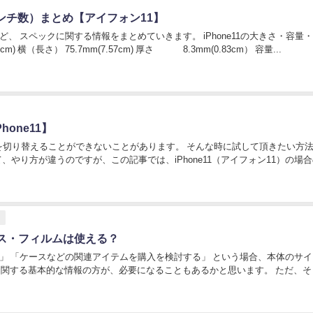
インチ数）まとめ【アイフォン11】
関する情報をまとめていきます。 iPhone11の大きさ・容量・重
さ・画面サイズ 大きさ（サイズ） 縦（高さ） 150.99mm(15.09cm) 横（長さ） 75.7mm(7.57cm) 厚さ 8.3mm(0.83cm） 容量...
one11】
/オフを切り替えることができないことがあります。 そんな時に試して頂きたい方
8
ース・フィルムは使える？
る」 「ケースなどの関連アイテムを購入を検討する」 という場合、本体のサ
る基本的な情報の方が、必要になることもあるかと思います。 ただ、そうい