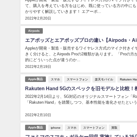
て、購入を考えている方をはじめ、既に使っている方の中にも
かりやすく解説していきます！ エアーポ...
2022年2月20日
Airpods
エアポッズとエアポッズプロの違い【Airpods・Airp
Appleが開発・製造・販売するワイヤレス方式のマイク付きイヤ
きく分けると、とAirpods Proの2種類があります。 「Proの方が性能が良い」ということは、ネーミングからもなんとなく想像できますが、具体
的にどういった点が違うのか...
2022年2月19日
スマホ
スマートフォン
楽天モバイル
Rakuten H
Apple製品
Rakuten Hand 5Gのスペックを旧モデルと
2022年2月14日より、5G対応のオリジナルスマートフォン「Rakuten Hand 5G」
「Rakuten Hand」を踏襲しつつ、基本性能を進化させたというのが特
2022年2月10日
iphone
スマホ
スマートフォン
買取
Apple製品
ファミマのスマホ・ガラケー回収 実施している2