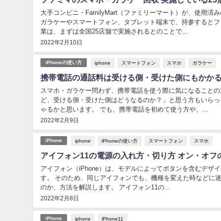
大手コンビニ・FamilyMart（ファミリーマート）が、使
ガラケーやスマートフォン、タブレット端末で、持参するとフ
業は、まずは全国25店舗で実施されるとのことで...
2022年2月10日
iphone
スマートフォン
スマホ
ガラケー
iPhoneの使い方
携帯電話の通話料は受ける側・受けた側にもかか
スマホ・ガラケー問わず、携帯電話を使う際に気になることの
ど、受ける側・受けた側はどうなるのか？」と思う方もいらっしゃると思います。 正直、知っている方から
ゃるかと思います。 でも、携帯電話を初めて使う方や、...
2022年2月9日
iphone
iPhoneの使い方
スマートフォン
スマホ
iPhone
アイフォン11の電源の入れ方・切り方 オン・オフのや
アイフォン（iPhone）は、モデルによってボタンを含むデ
す。 そのため、同じアイフォンでも、機種を変えた時などに迷う場面があります。 そこでこの記事では、ア
のか、方法を解説します。 アイフォン11の...
2022年2月8日
iphone
iPhone11
iPhone