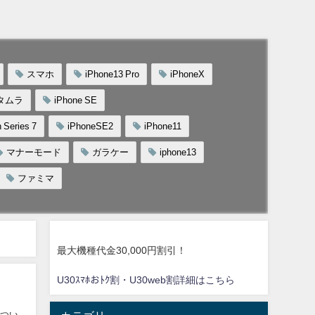
スマホ
iPhone13 Pro
iPhoneX
タムラ
iPhone SE
 Series 7
iPhoneSE2
iPhone11
マナーモード
ガラケー
iphone13
ファミマ
最大機種代金30,000円割引！
U30ｽﾏﾎおﾄｸ割・U30web割詳細はこちら