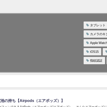
タブレット
カメラのキ
Apple Watch
iOS15
指紋認証
の持ち【Airpods（エアポッズ）】
irPods（エアーポッズ/エアポッズ）。 そんなエアーポッズについ